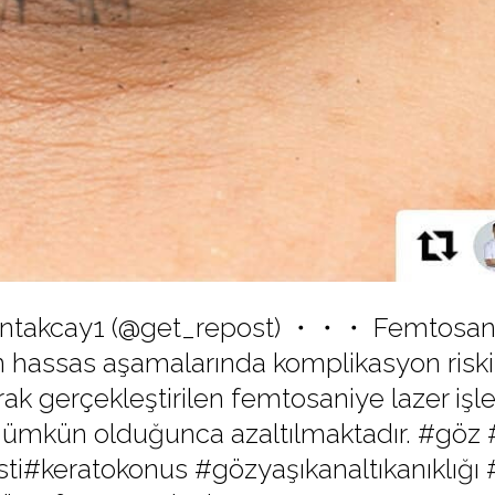
ntakcay1 (@get_repost) ・・・ Femtosaniy
ın hassas aşamalarında komplikasyon risk
arak gerçekleştirilen femtosaniye lazer işl
mümkün olduğunca azaltılmaktadır. #göz 
ti#keratokonus #gözyaşıkanaltıkanıklığı 