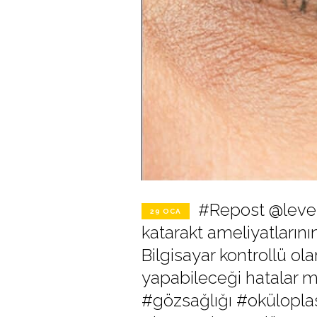
#Repost @leve
29 OCA
katarakt ameliyatların
Bilgisayar kontrollü ol
yapabileceği hatalar 
#gözsağlığı #oküloplas