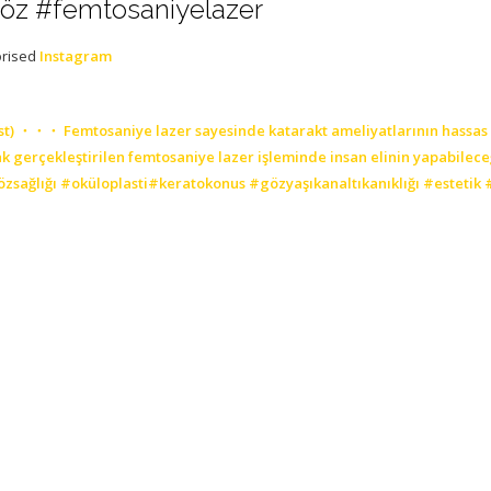
öz #femtosaniyelazer
orised
Instagram