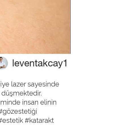
e lazer sayesinde
i düşmektedir.
eminde insan elinin
#gözestetiği
#estetik #katarakt