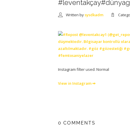
#leventakçay#dünyag
Written by
sysdkadm
Categ
Instagram filter used: Normal
View in Instagram ⇒
0 COMMENTS