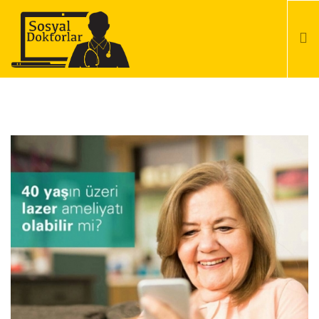
ANA SAYFA
BASINDA BIZ
HIZMETLERIMIZ
REFERANSLARIMIZ
BLOG
İLETIŞIM
SEARCH SITE