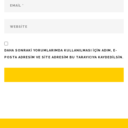
DAHA SONRAKI YORUMLARIMDA KULLANILMASI IÇIN ADIM, E-
POSTA ADRESIM VE SITE ADRESIM BU TARAYICIYA KAYDEDILSIN.