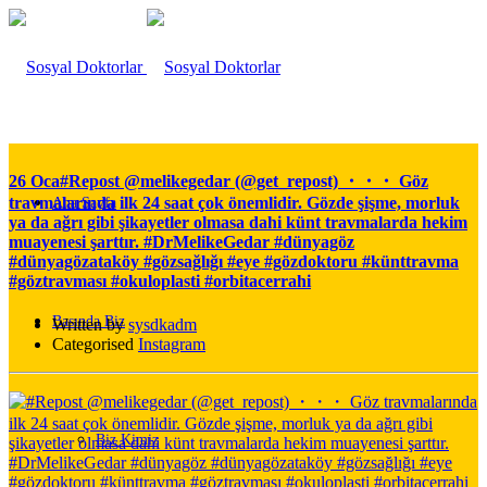
26 Oca
#Repost @melikegedar (@get_repost) ・・・ Göz
travmalarında ilk 24 saat çok önemlidir. Gözde şişme, morluk
Ana Sayfa
ya da ağrı gibi şikayetler olmasa dahi künt travmalarda hekim
muayenesi şarttır. #DrMelikeGedar #dünyagöz
#dünyagözataköy #gözsağlığı #eye #gözdoktoru #künttravma
#göztravması #okuloplasti #orbitacerrahi
Basında Biz
Written by
sysdkadm
Categorised
Instagram
Biz Kimiz