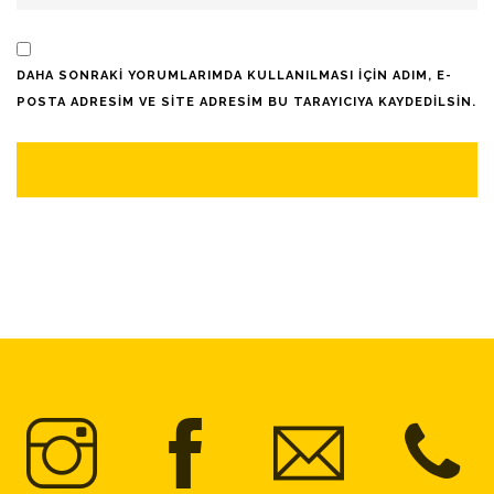
DAHA SONRAKI YORUMLARIMDA KULLANILMASI IÇIN ADIM, E-
POSTA ADRESIM VE SITE ADRESIM BU TARAYICIYA KAYDEDILSIN.