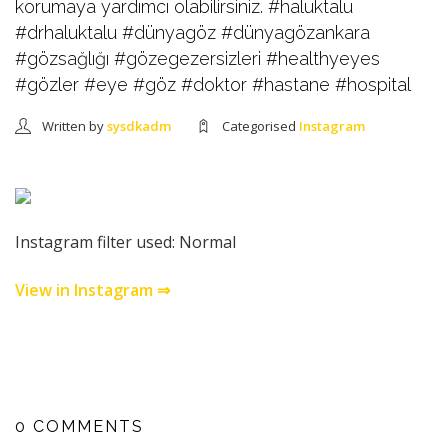
korumaya yardımcı olabilirsiniz. #haluktalu
#drhaluktalu #dünyagöz #dünyagözankara
#gözsağlığı #gözegezersizleri #healthyeyes
#gözler #eye #göz #doktor #hastane #hospital
Written by
sysdkadm
Categorised
Instagram
Instagram filter used: Normal
View in Instagram ⇒
0 COMMENTS