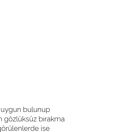
e uygun bulunup
in gözlüksüz bırakma
görülenlerde ise