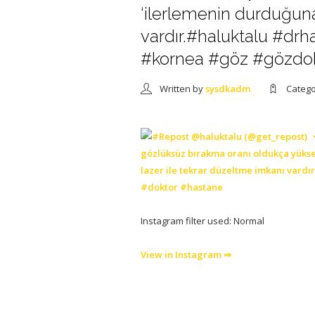
‘ilerlemenin durduğuna 
vardır.#haluktalu #dr
#kornea #göz #gözdok
Written by
sysdkadm
Categ
Instagram filter used: Normal
View in Instagram ⇒