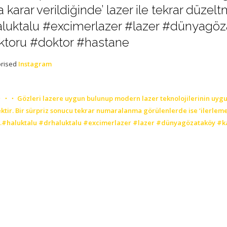
karar verildiğinde’ lazer ile tekrar düzel
haluktalu #excimerlazer #lazer #dünyagöz
toru #doktor #hastane
orised
Instagram