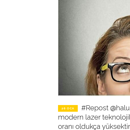
#Repost @halu
26 OCA
modern lazer teknoloji
oranı oldukça yüksekti