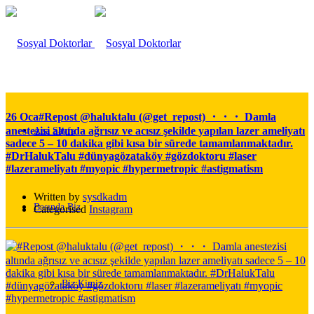
26 Oca
#Repost @haluktalu (@get_repost) ・・・ Damla
anestezisi altında ağrısız ve acısız şekilde yapılan lazer ameliyatı
Ana Sayfa
sadece 5 – 10 dakika gibi kısa bir sürede tamamlanmaktadır.
#DrHalukTalu #dünyagözataköy #gözdoktoru #laser
#lazerameliyatı #myopic #hypermetropic #astigmatism
Written by
sysdkadm
Basında Biz
Categorised
Instagram
Biz Kimiz