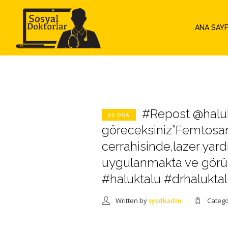
ANA SAY
#Repost @haluk
23 OCA
göreceksiniz”Femtosani
cerrahisinde,lazer yar
uygulanmakta ve görüş
#haluktalu #drhalukta
Written by
sysdkadm
Categ