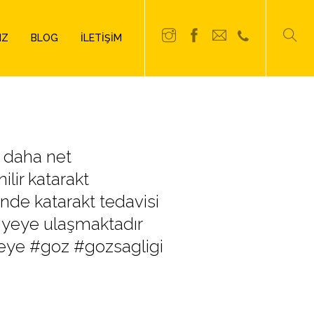
IZ
BLOG
İLETIŞIM
 daha net
lir katarakt
nde katarakt tedavisi
iyeye ulaşmaktadır
eye #goz #gozsagligi