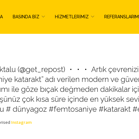
FA
BASINDA BIZ
HIZMETLERIMIZ
REFERANSLARIM
talu (@get_repost) ・・・ Artık çevrenizi
ye katarakt” adı verilen modern ve güveni
dımı ile göze bıçak değmeden dakikalar içi
ünüz çok kısa süre içinde en yüksek sev
lu # dünyagoz #femtosaniye #katarakt #
orised
Instagram