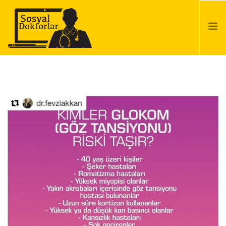
ANA SAYFA
BASINDA BIZ
HIZMETLERIMIZ
REFERANSLARIMIZ
BLOG
İLETIŞIM
SEARCH SITE