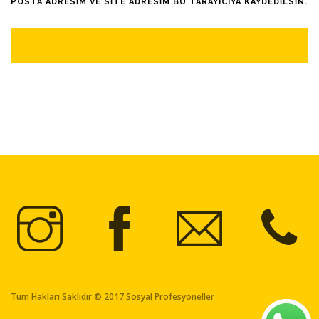
POSTA ADRESIM VE SITE ADRESIM BU TARAYICIYA KAYDEDILSIN.
Tüm Hakları Saklıdır © 2017 Sosyal Profesyoneller